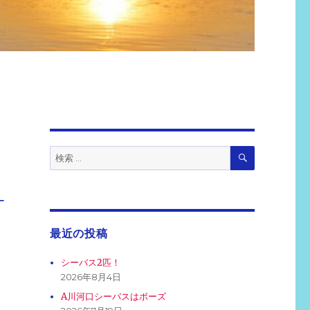
検
検
索
索:
ー
最近の投稿
シーバス2匹！
2026年8月4日
A川河口シーバスはボーズ
フ