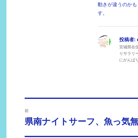
動きが違うのかも
す。
投稿者:
宮城県在
りサラリ
にがんばりま
投
前
稿
県南ナイトサーフ、魚っ気
前
の
ナ
投