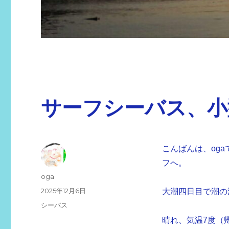
サーフシーバス、小
こんばんは、oga
フへ。
投
oga
稿
投
2025年12月6日
大潮四日目で潮の
者
稿
カ
シーバス
日:
テ
晴れ、気温7度（
ゴ