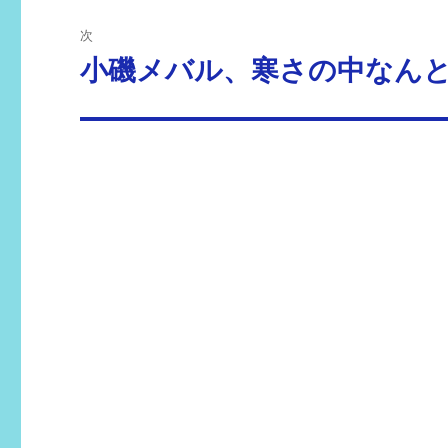
ビ
稿:
次
ゲ
小磯メバル、寒さの中なんと
次
の
ー
投
シ
稿:
ョ
ン