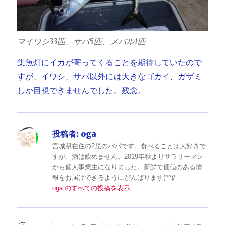
マイワシ33匹、サバ5匹、メバル1匹
集魚灯にイカが寄ってくることを期待していたので
すが、イワシ、サバ以外には大きなゴカイ、ガザミ
しか目視できませんでした。残念。
投稿者:
oga
宮城県在住の2児のパパです。食べることは大好きで
すが、酒は飲めません。2019年秋よりサラリーマン
から個人事業主になりました。新鮮で価値のある情
報をお届けできるようにがんばります(^^)/
oga のすべての投稿を表示