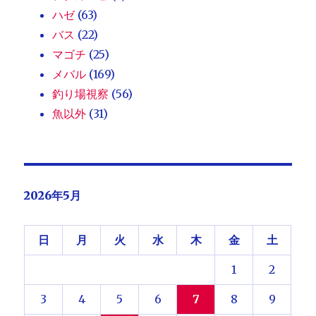
ハゼ
(63)
バス
(22)
マゴチ
(25)
メバル
(169)
釣り場視察
(56)
魚以外
(31)
2026年5月
日
月
火
水
木
金
土
1
2
3
4
5
6
7
8
9