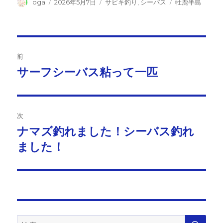
投
投
カ
タ
oga
2026年5月7日
サビキ釣り
,
シーバス
牡鹿半島
稿
稿
テ
グ
者
日:
ゴ
リ
ー
投
前
稿
サーフシーバス粘って一匹
前
の
ナ
投
ビ
稿:
次
ゲ
ナマズ釣れました！シーバス釣れ
次
の
ました！
ー
投
シ
稿:
ョ
ン
検
検