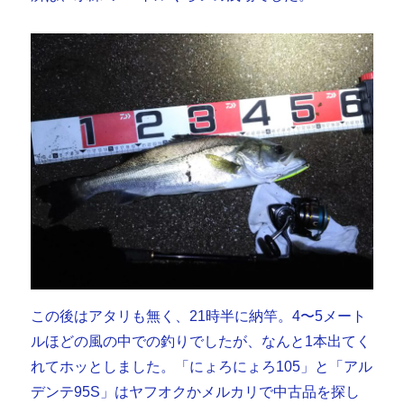
この後はアタリも無く、21時半に納竿。4〜5メート
ルほどの風の中での釣りでしたが、なんと1本出てく
れてホッとしました。「にょろにょろ105」と「アル
デンテ95S」はヤフオクかメルカリで中古品を探し