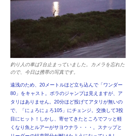
釣り人の車は7台止まっていました。カメラを忘れた
ので、今日は携帯の写真です。
遠浅のため、20メートルほど立ち込んで「ワンダー
80」をキャスト。ボラのジャンプは見えますが、ア
タリはありません。20分ほど投げてアタリが無いの
で、「にょろにょろ105」にチェンジ。交換して3投
目にヒット！しかし、寄せてきたところでフッと軽
くなり魚とルアーがサヨウナラ・・・。スナップと
リーダーの結束部分が解けたようになっていまし