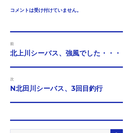
コメントは受け付けていません。
投
前
稿
北上川シーバス、強風でした・・・
前
の
ナ
投
ビ
稿:
次
ゲ
N北田川シーバス、3回目釣行
次
の
ー
投
シ
稿:
ョ
検