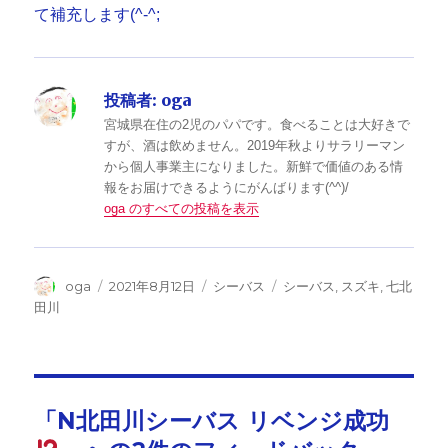
て補充します(^-^;
投稿者:
oga
宮城県在住の2児のパパです。食べることは大好きで
すが、酒は飲めません。2019年秋よりサラリーマン
から個人事業主になりました。新鮮で価値のある情
報をお届けできるようにがんばります(^^)/
oga のすべての投稿を表示
投
投
カ
タ
oga
2021年8月12日
シーバス
シーバス
,
スズキ
,
七北
稿
稿
テ
グ
田川
者
日:
ゴ
リ
ー
「N北田川シーバス リベンジ成功