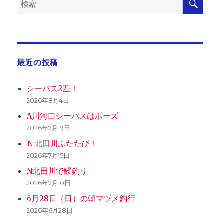
検
索
ン
索:
最近の投稿
シーバス2匹！
2026年8月4日
A川河口シーバスはボーズ
2026年7月19日
Ｎ北田川ふたたび！
2026年7月15日
N北田川で鰻釣り
2026年7月10日
6月28日（日）の朝マヅメ釣行
2026年6月28日