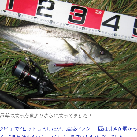
一日前の太った魚よりさらに太ってました！
ク95」で2ヒットしましたが、連続バラシ。1匹は引きが弱か