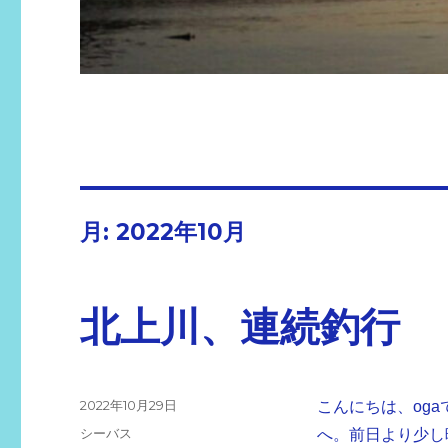
月:
2022年10月
北上川、連続釣行
投
2022年10月29日
こんにちは、oga
稿
カ
シーバス
へ。前日より少し
日: