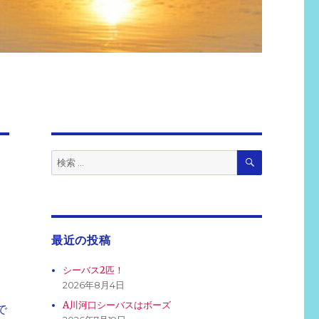
検
検
索
索:
最近の投稿
シーバス2匹！
2026年8月4日
A川河口シーバスはボーズ
で