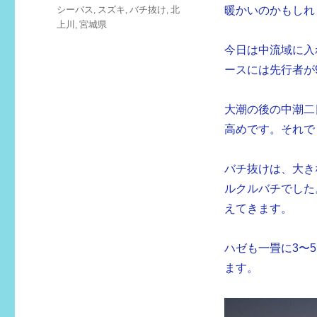
テ
タ
シーバス
,
スズキ
,
バチ抜け
,
北
暖かいのかもしれ
ゴ
グ
上川
,
宮城県
リ
ー
今日は中流域に入
ースには先行者が
大潮の後の中潮二
高めです。それで
バチ抜けは、大き
ルクルバチでした
えてきます。
ハゼも一畳に3〜
ます。