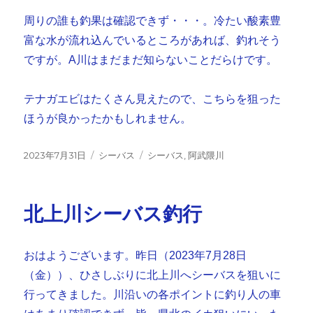
周りの誰も釣果は確認できず・・・。冷たい酸素豊
富な水が流れ込んでいるところがあれば、釣れそう
ですが。A川はまだまだ知らないことだらけです。
テナガエビはたくさん見えたので、こちらを狙った
ほうが良かったかもしれません。
投
カ
タ
2023年7月31日
シーバス
シーバス
,
阿武隈川
稿
テ
グ
日:
ゴ
リ
北上川シーバス釣行
ー
おはようございます。昨日（2023年7月28日
（金））、ひさしぶりに北上川へシーバスを狙いに
行ってきました。川沿いの各ポイントに釣り人の車