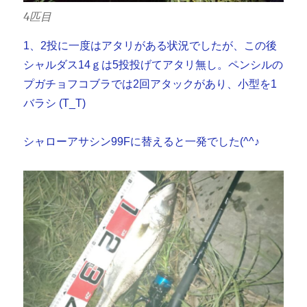
4匹目
1、2投に一度はアタリがある状況でしたが、この後
シャルダス14ｇは5投投げてアタリ無し。ペンシルの
プガチョフコブラでは2回アタックがあり、小型を1
バラシ (T_T)
シャローアサシン99Fに替えると一発でした(^^♪