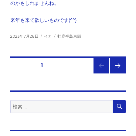
のかもしれませんね。
来年も来て欲しいものです(^^)
投
カ
タ
2023年7月28日
イカ
牡鹿半島東部
稿
テ
グ
日:
ゴ
リ
ー
投
固定ページ
1
次の
稿
ペー
ジ
の
検
検
ペ
索
索:
ー