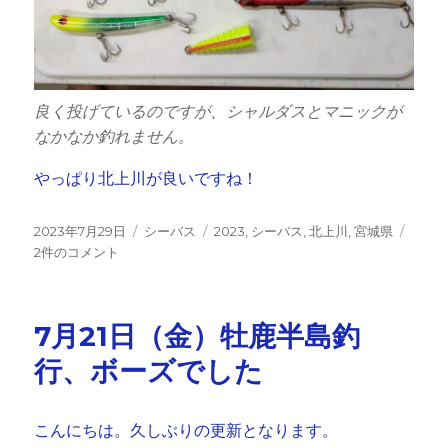
良く投げているのですが、シャルダスとマニックが
なかなか釣れません。
やっぱり北上川が良いですね！
投
カ
タ
北
2023年7月29日
シーバス
2023
,
シーバス
,
北上川
,
宮城県
稿
テ
グ
上
2件のコメント
日:
ゴ
川
リ
シ
ー
ー
7月21日（金）牡鹿半島釣
バ
ス
行、ボーズでした
釣
行
へ
こんにちは。久しぶりの更新となります。
の