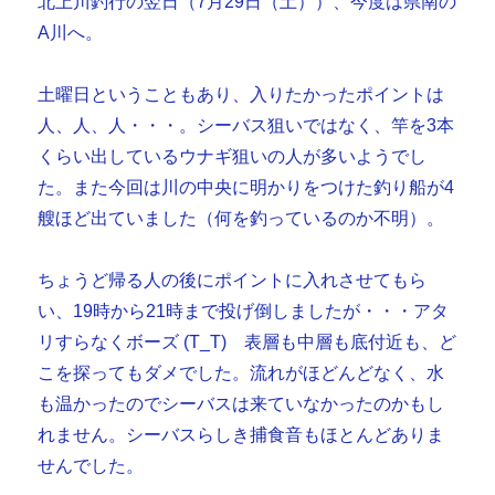
北上川釣行の翌日（7月29日（土））、今度は県南の
A川へ。
土曜日ということもあり、入りたかったポイントは
人、人、人・・・。シーバス狙いではなく、竿を3本
くらい出しているウナギ狙いの人が多いようでし
た。また今回は川の中央に明かりをつけた釣り船が4
艘ほど出ていました（何を釣っているのか不明）。
ちょうど帰る人の後にポイントに入れさせてもら
い、19時から21時まで投げ倒しましたが・・・アタ
リすらなくボーズ (T_T) 表層も中層も底付近も、ど
こを探ってもダメでした。流れがほどんどなく、水
も温かったのでシーバスは来ていなかったのかもし
れません。シーバスらしき捕食音もほとんどありま
せんでした。