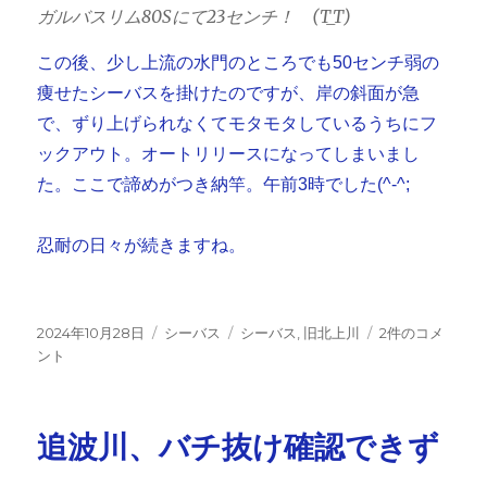
ガルバスリム80Sにて23センチ！ (T_T)
この後、少し上流の水門のところでも50センチ弱の
痩せたシーバスを掛けたのですが、岸の斜面が急
で、ずり上げられなくてモタモタしているうちにフ
ックアウト。オートリリースになってしまいまし
た。ここで諦めがつき納竿。午前3時でした(^-^;
忍耐の日々が続きますね。
投
カ
タ
旧
2024年10月28日
シーバス
シーバス
,
旧北上川
2件のコメ
稿
テ
グ
K
ント
日:
ゴ
川
リ
釣
ー
行、
追波川、バチ抜け確認できず
6
時