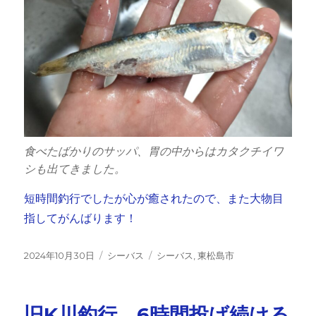
食べたばかりのサッパ、胃の中からはカタクチイワ
シも出てきました。
短時間釣行でしたが心が癒されたので、また大物目
指してがんばります！
投
カ
タ
2024年10月30日
シーバス
シーバス
,
東松島市
稿
テ
グ
日:
ゴ
リ
旧K川釣行、6時間投げ続ける
ー