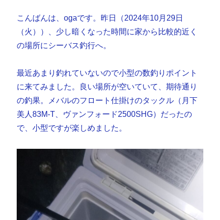
こんばんは、ogaです。昨日（2024年10月29日
（火））、少し暗くなった時間に家から比較的近く
の場所にシーバス釣行へ。
最近あまり釣れていないので小型の数釣りポイント
に来てみました。良い場所が空いていて、期待通り
の釣果。メバルのフロート仕掛けのタックル（月下
美人83M-T、ヴァンフォード2500SHG）だったの
で、小型ですが楽しめました。