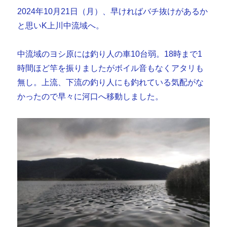
間
2024年10月21日（月）、早ければバチ抜けがあるか
投
げ
と思いK上川中流域へ。
続
け
中流域のヨシ原には釣り人の車10台弱。18時まで1
る
も・・・
時間ほど竿を振りましたがボイル音もなくアタリも
へ
無し。上流、下流の釣り人にも釣れている気配がな
の
かったので早々に河口へ移動しました。