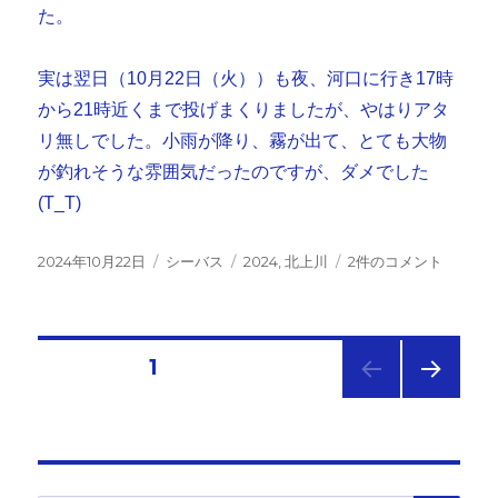
た。
実は翌日（10月22日（火））も夜、河口に行き17時
から21時近くまで投げまくりましたが、やはりアタ
リ無しでした。小雨が降り、霧が出て、とても大物
が釣れそうな雰囲気だったのですが、ダメでした
(T_T)
投
カ
タ
追
2024年10月22日
シーバス
2024
,
北上川
2件のコメント
稿
テ
グ
波
日:
ゴ
川、
リ
バ
ー
チ
投
固定ページ
1
抜
け
次の
稿
確
ペー
認
ジ
の
で
き