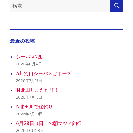
検
検
ず
ペ
索
索:
へ
の
ー
ジ
最近の投稿
送
シーバス2匹！
り
2026年8月4日
A川河口シーバスはボーズ
2026年7月19日
Ｎ北田川ふたたび！
2026年7月15日
N北田川で鰻釣り
2026年7月10日
6月28日（日）の朝マヅメ釣行
2026年6月28日