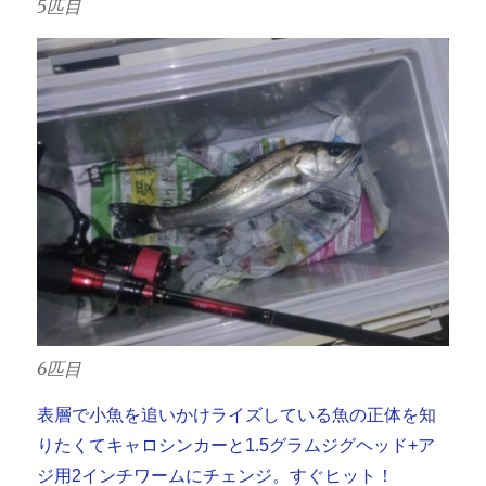
5匹目
6匹目
表層で小魚を追いかけライズしている魚の正体を知
りたくてキャロシンカーと1.5グラムジグヘッド+ア
ジ用2インチワームにチェンジ。すぐヒット！