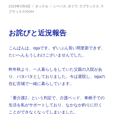
投
カ
タ
2023年3月6日
タックル
シーバス
,
ダイワ
,
ラブラックス
,
ラ
稿
テ
グ
ブラックス100M
日:
ゴ
リ
ー
お詫びと近況報告
こんばんは、ogaです。ずいぶん長い間更新できず、
たいへんもうしわけございませんでした。
昨年秋より、一人暮らしをしていた父親の入院があ
り、バタバタとしておりました。今は退院し、ogaの
住む宮城で一緒に暮らしています。
「要介護2」という判定で、介護ベッド、車椅子での
生活を私がサポートしており、なかなか釣りに行く
ことができなくなってしまいました。