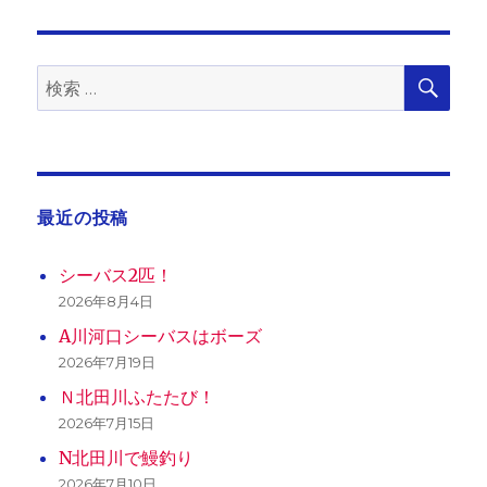
日:
ゴ
び
リ
と
ー
近
況
検
検
索
報
索:
告
へ
の
最近の投稿
シーバス2匹！
2026年8月4日
A川河口シーバスはボーズ
2026年7月19日
Ｎ北田川ふたたび！
2026年7月15日
N北田川で鰻釣り
2026年7月10日