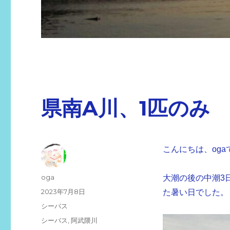
県南A川、1匹のみ
こんにちは、oga
投
oga
大潮の後の中潮3日
稿
投
2023年7月8日
た暑い日でした。
者
稿
カ
シーバス
日:
テ
タ
シーバス
,
阿武隈川
ゴ