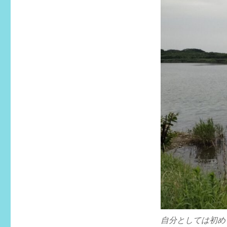
グ
リ
ー
自分としては初め