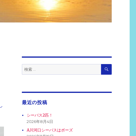
検
検
索
索:
最近の投稿
し
シーバス2匹！
2026年8月4日
A川河口シーバスはボーズ