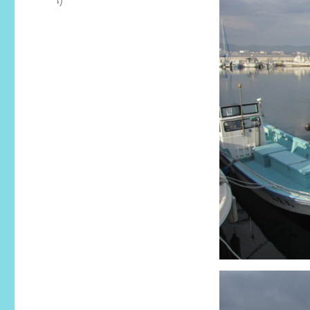
グ
り
リ
ー