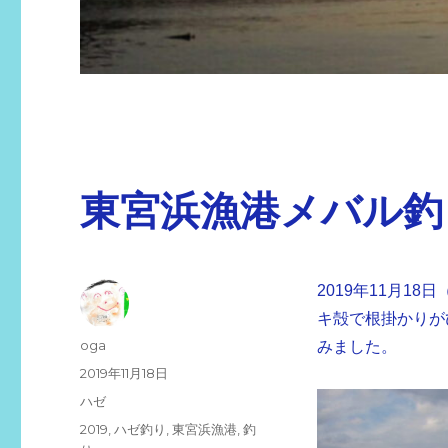
東宮浜漁港メバル釣
2019年11月1
キ殻で根掛かりが
投
oga
みました。
稿
投
2019年11月18日
者
稿
カ
ハゼ
日:
テ
タ
2019
,
ハゼ釣り
,
東宮浜漁港
,
釣
ゴ