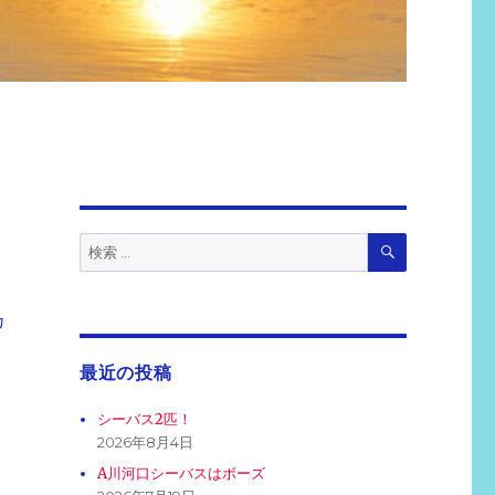
検
検
索
索:
カ
最近の投稿
シーバス2匹！
2026年8月4日
A川河口シーバスはボーズ