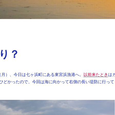
り？
8日（月）、今日は七ヶ浜町にある東宮浜漁港へ。
以前来たとき
は
ひどかったので、今回は海に向かって右側の長い堤防に行って