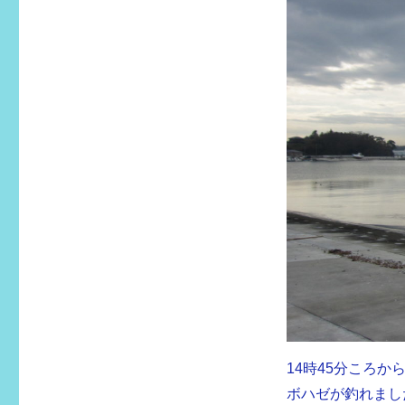
14時45分ころ
ボハゼが釣れまし