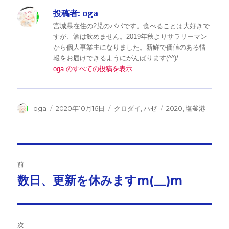
投稿者:
oga
宮城県在住の2児のパパです。食べることは大好きで
すが、酒は飲めません。2019年秋よりサラリーマン
から個人事業主になりました。新鮮で価値のある情
報をお届けできるようにがんばります(^^)/
oga のすべての投稿を表示
投
投
カ
タ
oga
2020年10月16日
クロダイ
,
ハゼ
2020
,
塩釜港
稿
稿
テ
グ
者
日:
ゴ
リ
ー
投
前
稿
数日、更新を休みますm(__)m
前
の
ナ
投
ビ
稿:
次