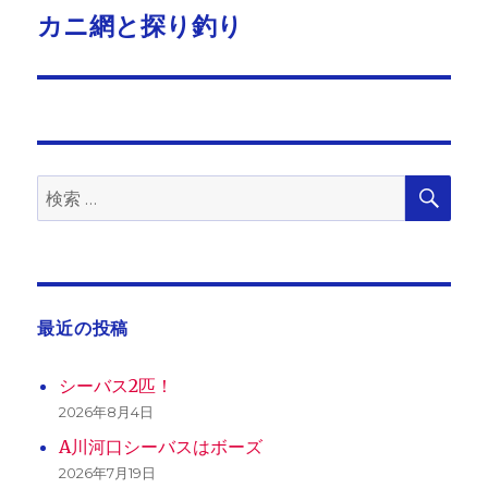
ゲ
カニ網と探り釣り
次
の
ー
投
シ
稿:
ョ
検
検
索
ン
索:
最近の投稿
シーバス2匹！
2026年8月4日
A川河口シーバスはボーズ
2026年7月19日