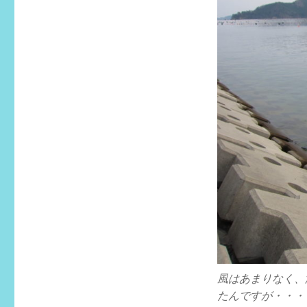
グ
リ
ー
風はあまりなく、
たんですが・・・