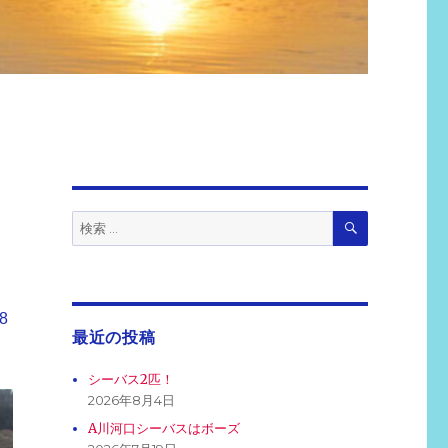
検
検
索
索:
8
最近の投稿
シーバス2匹！
2026年8月4日
A川河口シーバスはボーズ