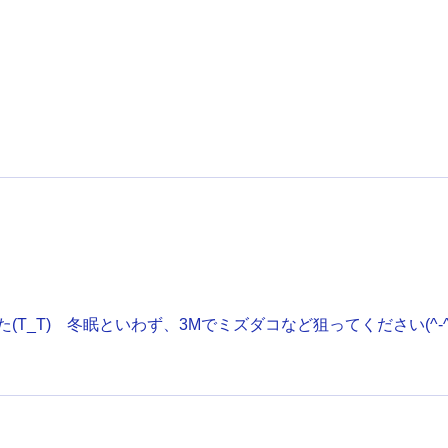
T_T) 冬眠といわず、3Mでミズダコなど狙ってください(^-^