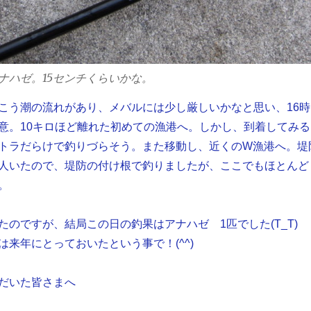
ナハゼ。15センチくらいかな。
こう潮の流れがあり、メバルには少し厳しいかなと思い、16時
意。10キロほど離れた初めての漁港へ。しかし、到着してみる
トラだらけで釣りづらそう。また移動し、近くのW漁港へ。堤
人いたので、堤防の付け根で釣りましたが、ここでもほとんど
。
たのですが、結局この日の釣果はアナハゼ 1匹でした(T_T)
は来年にとっておいたという事で！(^^)
だいた皆さまへ