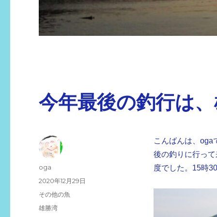
今年最後の釣行は、
こんばんは、oga
後の釣りに行って
投
oga
度でした。15時
稿
投
2020年12月29日
者
稿
カ
その他の魚
日:
テ
タ
雄勝湾
ゴ