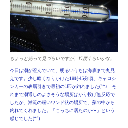
ちょっと光って見づらいですが、15度くらいかな。
今日は潮が澄んでいて、明るいうちは海底まで丸見
えです。少し暗くなりかけた18時45分頃、キャロシ
ンカーの表層引きで最初の1匹が釣れました(^^♪ そ
れまで潮通しのよさそうな場所ばかり投げ無反応で
したが、潮流の緩いワンド状の場所で、藻の中から
釣れてくれました。「こっちに居たのか〜」という
感じでした(^^)