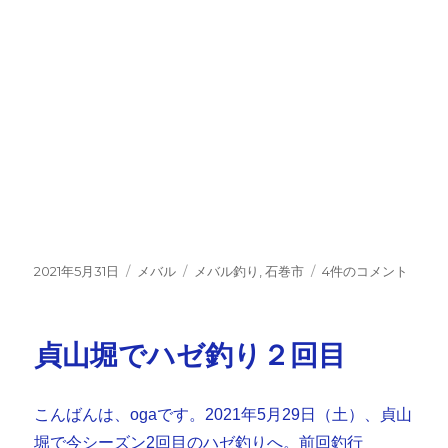
投
カ
タ
初
2021年5月31日
メバル
メバル釣り
,
石巻市
4件のコメント
稿
テ
グ
め
日:
ゴ
て
リ
の
貞山堀でハゼ釣り２回目
ー
磯
メ
バ
こんばんは、ogaです。2021年5月29日（土）、貞山
ル
釣
堀で今シーズン2回目のハゼ釣りへ。前回釣行