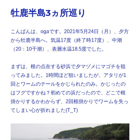
リ
牡鹿半島3ヵ所巡り
ー
こんばんは、ogaです。2021年5月24日（月）、夕方
から牡鹿半島へ。気温17度（終了時17度）、中潮
（20：10干潮）、表層水温18.5度でした。
まずは、根の点在する砂浜で夕マヅメにマゴチを狙
ってみました。1時間ほど狙いましたが、アタリが1
回とワームのテールをかじられたのみ。かじったの
はフグですかね？初めての浜だったので、どこで根
掛かりするかわからず、2回根掛かりでワームを失っ
てしまい心が折れました(T_T)