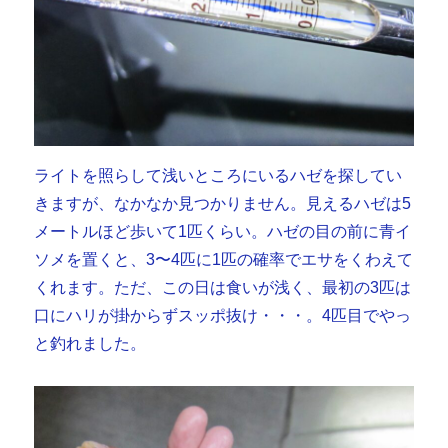
ライトを照らして浅いところにいるハゼを探してい
きますが、なかなか見つかりません。見えるハゼは5
メートルほど歩いて1匹くらい。ハゼの目の前に青イ
ソメを置くと、3〜4匹に1匹の確率でエサをくわえて
くれます。ただ、この日は食いが浅く、最初の3匹は
口にハリが掛からずスッポ抜け・・・。4匹目でやっ
と釣れました。