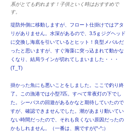
系がとても釣れます！子供といく時はおすすめで
す。
堤防外側に移動しますが、フロート仕掛けではアタ
リがありません。水深があるので、3.5ｇジグヘッド
に交換し海底を引いているとヒット！良型メバルだ
ったと思いますが、すぐ海藻に突っ込まれて動かな
くなり、結局ラインが切れてしまいました・・・
(T_T)
掛かった魚にも悪いことをしました。ここで釣り終
了。この漁港では小型7匹。すべて常夜灯の下でし
た。シーバスの回遊があるかなと期待していたので
すが、確認できませんでした。潮があまり動いてい
ない時間だったので、それも良くない原因だったの
かもしれません。（一番は、腕ですが(^-^;）