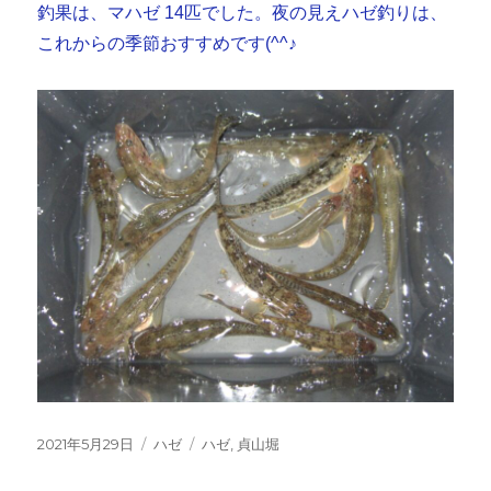
釣果は、マハゼ 14匹でした。夜の見えハゼ釣りは、
これからの季節おすすめです(^^♪
投
カ
タ
2021年5月29日
ハゼ
ハゼ
,
貞山堀
稿
テ
グ
日:
ゴ