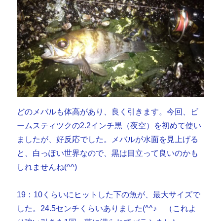
どのメバルも体高があり、良く引きます。今回、ビ
ームスティツクの2.2インチ黒（夜空）を初めて使い
ましたが、好反応でした。メバルが水面を見上げる
と、白っぽい世界なので、黒は目立って良いのかも
しれませんね(^^)
19：10くらいにヒットした下の魚が、最大サイズで
した。24.5センチくらいありました(^^♪ （これよ