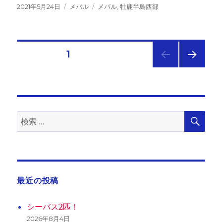
投
カ
タ
2021年5月24日
メバル
メバル
,
牡鹿半島西部
稿
テ
グ
日:
ゴ
リ
ー
投
固定ページ
1
次の
稿
ペー
ジ
の
検
検
ペ
索
索:
ー
ジ
最近の投稿
送
シーバス2匹！
2026年8月4日