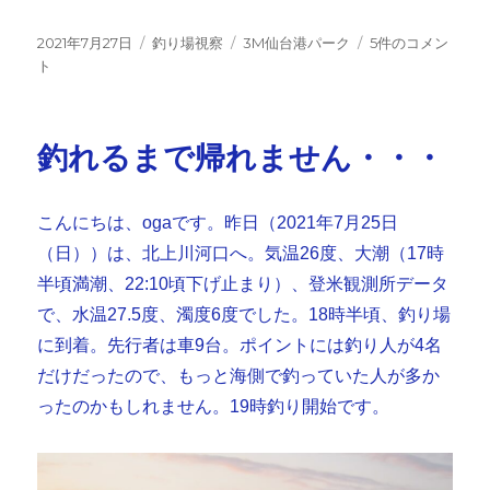
投
カ
タ
台
2021年7月27日
釣り場視察
3M仙台港パーク
5件のコメン
稿
テ
グ
風
ト
日:
ゴ
前
リ
の
ー
３
釣れるまで帰れません・・・
Ｍ
パ
ー
こんにちは、ogaです。昨日（2021年7月25日
ク
視
（日））は、北上川河口へ。気温26度、大潮（17時
察
半頃満潮、22:10頃下げ止まり）、登米観測所データ
へ
で、水温27.5度、濁度6度でした。18時半頃、釣り場
の
に到着。先行者は車9台。ポイントには釣り人が4名
だけだったので、もっと海側で釣っていた人が多か
ったのかもしれません。19時釣り開始です。