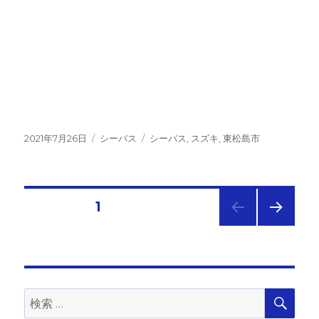
投
カ
タ
2021年7月26日
シーバス
シーバス
,
スズキ
,
東松島市
稿
テ
グ
日:
ゴ
リ
ー
投
固定ページ
1
次の
稿
ペー
ジ
の
検
検
ペ
索
索: