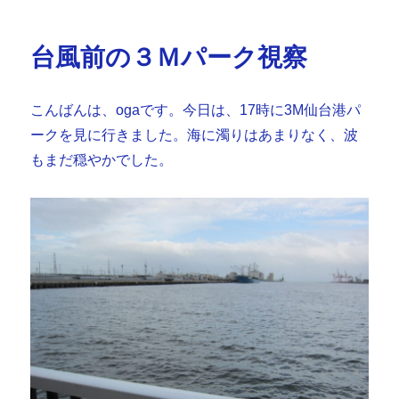
リ
け
ー
の
台風前の３Ｍパーク視察
水
道
へ
こんばんは、ogaです。今日は、17時に3M仙台港パ
へ
の
ークを見に行きました。海に濁りはあまりなく、波
もまだ穏やかでした。