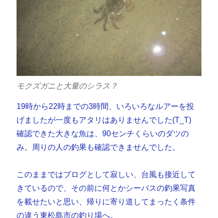
モクズガニと大量のシラス？
19時から22時までの3時間、いろいろなルアーを投
げましたが一度もアタリはありませんでした(T_T)
確認できた大きな魚は、90センチくらいのダツの
み。周りの人の釣果も確認できませんでした。
このままではブログとして寂しい、台風も接近して
きているので、その前に何とかシーバスの釣果写真
を載せたいと思い、帰りに寄り道してまったく条件
の違う東松島市の釣り場へ。