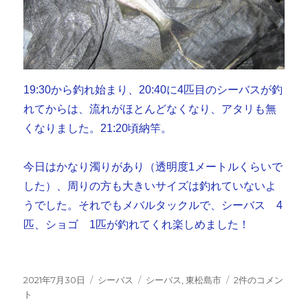
19:30から釣れ始まり、20:40に4匹目のシーバスが釣
れてからは、流れがほとんどなくなり、アタリも無
くなりました。21:20頃納竿。
今日はかなり濁りがあり（透明度1メートルくらいで
した）、周りの方も大きいサイズは釣れていないよ
うでした。それでもメバルタックルで、シーバス 4
匹、ショゴ 1匹が釣れてくれ楽しめました！
投
カ
タ
台
2021年7月30日
シーバス
シーバス
,
東松島市
2件のコメン
稿
テ
グ
風
ト
日:
ゴ
明