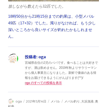
放しながら数えたら32匹でした。
18時50分から21時15分までの釣果は、小型メバル
49匹（17+32）でした。濁りがなければ、もう少し
深いところから良いサイズが釣れたかもしれませ
ん。
投稿者:
oga
宮城県在住の2児のパパです。食べることは大好きで
すが、酒は飲めません。2019年秋よりサラリーマン
から個人事業主になりました。新鮮で価値のある情
報をお届けできるようにがんばります(^^)/
oga のすべての投稿を表示
投
投
カ
タ
oga
2021年5月14日
メバル
メバル釣り
,
大浜漁港
,
奥
稿
稿
テ
グ
松島