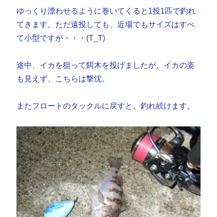
ゆっくり漂わせるように巻いてくると1投1匹で釣れ
てきます。ただ遠投しても、近場でもサイズはすべ
て小型ですが・・・(T_T)
途中、イカを狙って餌木を投げましたが、イカの姿
も見えず、こちらは撃沈。
またフロートのタックルに戻すと、釣れ続けます。