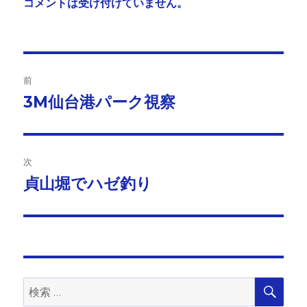
コメントは受け付けていません。
投
前
稿
3M仙台港パーク視察
前
の
ナ
投
ビ
稿:
次
ゲ
貞山堀でハゼ釣り
次
の
ー
投
シ
稿:
ョ
検
検
索
ン
索: