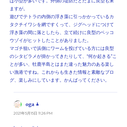
は小型が多いです。外側の堤防だとたまに良型も来
ますが。
遊びでテトラの内側の浮き藻に引っかかっているカ
タクチイワシを網ですくって、ジグヘッドにつけて
浮き藻の間に落としたら、立て続けに良型のベッコ
ウゾイがヒットしたことがありました。
マゴチ狙いで浜側にワームを投げている方には良型
のシタビラメが掛かってきたりして、“何か起きる”こ
とが多い、牡鹿半島とはまた違った魅力のある楽し
い漁港ですね。これからも生きた情報と素敵なブロ
グ、楽しみにしています。かんばってください。
oga
よ
り:
2021年5月15日 11:26 PM