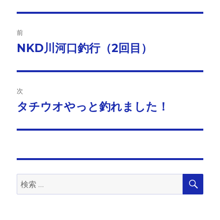
ー
投
前
稿
NKD川河口釣行（2回目）
前
の
ナ
投
ビ
稿:
次
ゲ
タチウオやっと釣れました！
次
の
ー
投
シ
稿:
ョ
検
検
索
ン
索: