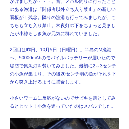
かけましたが・・・。昔、メバル釣りに行ったこと
のある漁港は「関係者以外立ち入り禁止」の新しい
看板が！残念。隣りの漁港も行ってみましたが、こ
ちらも立ち入り禁止。常夜灯の下をちょっと見まし
たが小鯵らしき魚が元気に群れていました。
2回目は昨日、10月5日（日曜日）。半島のM漁港
へ。50000mAhのモバイルバッテリーが届いたので
堤防で集魚灯を焚いてみました。最初に2～3センチ
の小魚が集まり、その後20センチ弱の魚がそれを下
から突き上げるように捕食します。
小さいワームに反応がないのでサビキを落としてみ
るとヒット！小魚を追っていたのはメバルでした。