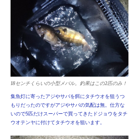
18センチくらいの小型メバル。釣果はこの2匹のみ！
集魚灯に寄ったアジやサバを餌にタチウオを狙うつ
もりだったのですがアジやサバの気配は無。仕方な
いので5匹だけスーパーで買ってきたドジョウをタチ
ウオテンヤに付けてタチウオを狙います。