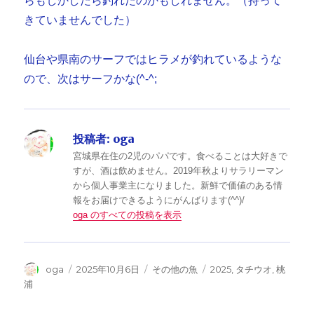
らもしかしたら釣れたのかもしれません。（持って
きていませんでした）
仙台や県南のサーフではヒラメが釣れているような
ので、次はサーフかな(^-^;
投稿者:
oga
宮城県在住の2児のパパです。食べることは大好きで
すが、酒は飲めません。2019年秋よりサラリーマン
から個人事業主になりました。新鮮で価値のある情
報をお届けできるようにがんばります(^^)/
oga のすべての投稿を表示
投
投
カ
タ
oga
2025年10月6日
その他の魚
2025
,
タチウオ
,
桃
稿
稿
テ
グ
浦
者
日:
ゴ
リ