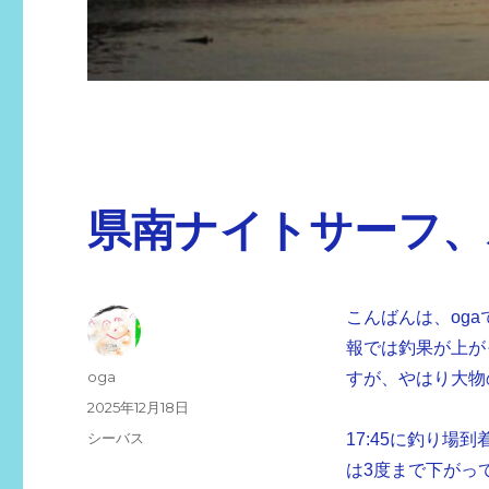
県南ナイトサーフ、
こんばんは、oga
報では釣果が上が
投
oga
すが、やはり大物
稿
投
2025年12月18日
者
稿
カ
シーバス
17:45に釣り場
日:
テ
は3度まで下がっ
ゴ