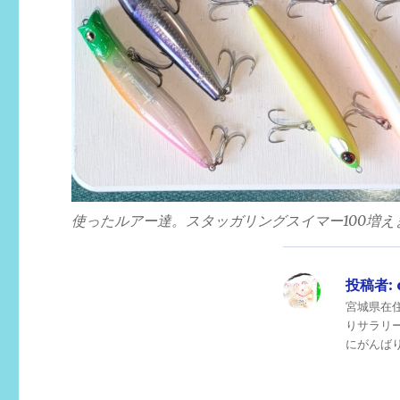
使ったルアー達。スタッガリングスイマー100増えま
投稿者:
宮城県在
りサラリ
にがんばりま