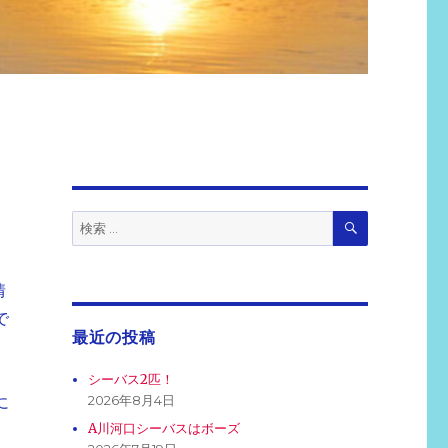
検
検
索
索:
情
で
最近の投稿
シーバス2匹！
2026年8月4日
に
A川河口シーバスはボーズ