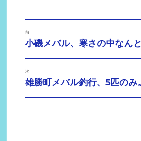
投
前
稿
小磯メバル、寒さの中なんと
前
の
ナ
投
ビ
稿:
次
ゲ
雄勝町メバル釣行、5匹のみ
次
の
ー
投
シ
稿:
ョ
ン