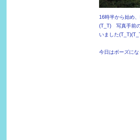
16時半から始め
(T_T) 写真
いました(T_T)(T_
今日はボーズにな