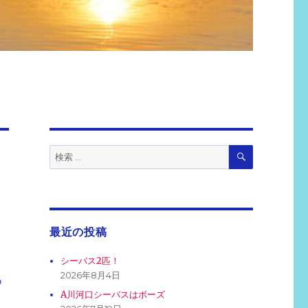
検
検
索
索:
最近の投稿
シーバス2匹！
2026年8月4日
あ
A川河口シーバスはボーズ