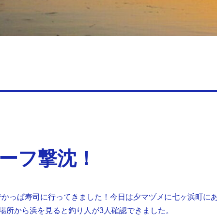
ーフ撃沈！
トでかっぱ寿司に行ってきました！今日は夕マヅメに七ヶ浜町に
場所から浜を見ると釣り人が3人確認できました。