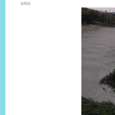
テ
タ
吉田浜
ゴ
グ
リ
ー