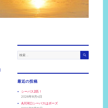
検
検
索
索:
月
最近の投稿
釣
シーバス2匹！
2026年8月4日
A川河口シーバスはボーズ