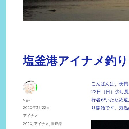
塩釜港アイナメ釣り
こんばんは、夜釣
22日（日）少し
投
oga
行者がいたため遠
稿
投
2020年3月22日
り開始です。気温
者
稿
カ
アイナメ
日:
テ
タ
2020
,
アイナメ
,
塩釜港
ゴ