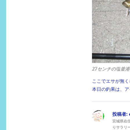
27センチの塩釜
ここでエサが無くな
本日の釣果は、ア
投稿者:
宮城県在
りサラリ