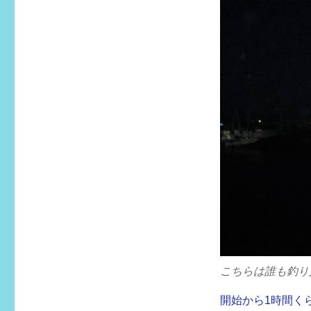
グ
リ
ー
こちらは誰も釣り
開始から1時間く