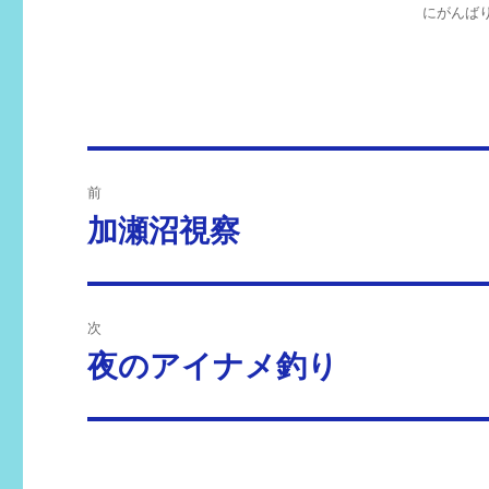
にがんばりま
投
前
稿
加瀬沼視察
前
の
ナ
投
ビ
稿:
次
ゲ
夜のアイナメ釣り
次
の
ー
投
シ
稿: