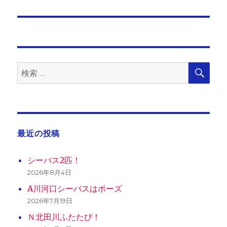
投
シ
稿:
ョ
ン
検
検
索
索:
最近の投稿
シーバス2匹！
2026年8月4日
A川河口シーバスはボーズ
2026年7月19日
Ｎ北田川ふたたび！