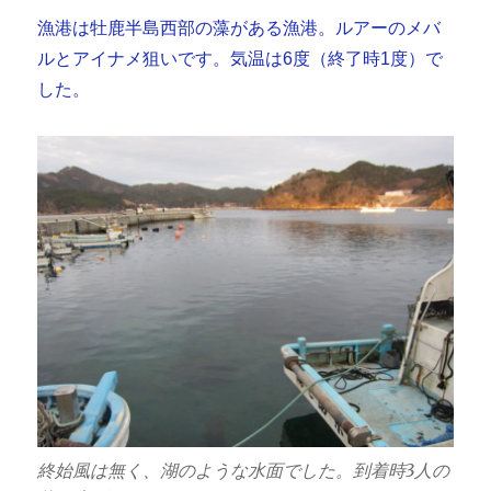
漁港は牡鹿半島西部の藻がある漁港。ルアーのメバ
ルとアイナメ狙いです。気温は6度（終了時1度）で
した。
終始風は無く、湖のような水面でした。到着時3人の