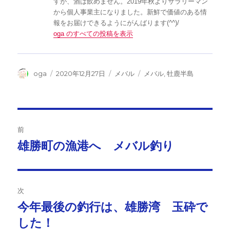
すが、酒は飲めません。2019年秋よりサラリーマン
から個人事業主になりました。新鮮で価値のある情
報をお届けできるようにがんばります(^^)/
oga のすべての投稿を表示
投
投
カ
タ
oga
2020年12月27日
メバル
メバル
,
牡鹿半島
稿
稿
テ
グ
者
日:
ゴ
リ
ー
投
前
稿
雄勝町の漁港へ メバル釣り
前
の
ナ
投
ビ
稿:
次
ゲ
今年最後の釣行は、雄勝湾 玉砕で
次
の
した！
ー