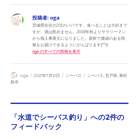
投稿者:
oga
宮城県在住の2児のパパです。食べることは大好きで
すが、酒は飲めません。2019年秋よりサラリーマン
から個人事業主になりました。新鮮で価値のある情
報をお届けできるようにがんばります(^^)/
oga のすべての投稿を表示
投
投
カ
タ
oga
2021年7月12日
シーバス
シーバス
,
宮戸島
,
東松
稿
稿
テ
グ
島市
者
日:
ゴ
リ
ー
「水道でシーバス釣り」への2件の
フィードバック