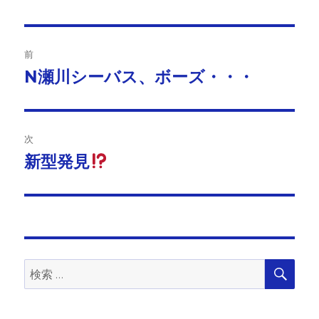
投
前
稿
N瀬川シーバス、ボーズ・・・
前
の
ナ
投
ビ
稿:
次
ゲ
新型発見
次
の
ー
投
シ
稿:
ョ
検
検
索
ン
索: