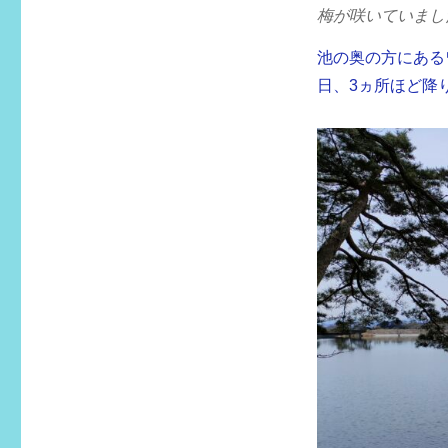
梅が咲いていまし
池の奥の方にある
日、3ヵ所ほど降り