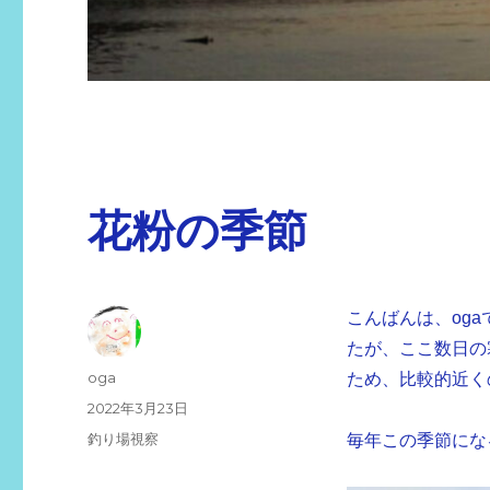
花粉の季節
こんばんは、oga
たが、ここ数日の
投
oga
ため、比較的近く
稿
投
2022年3月23日
者
稿
カ
釣り場視察
毎年この季節にな
日:
テ
ゴ