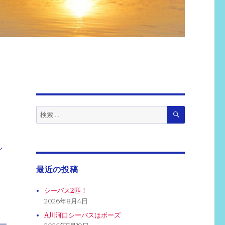
検
検
索
索:
し
最近の投稿
シーバス2匹！
2026年8月4日
A川河口シーバスはボーズ