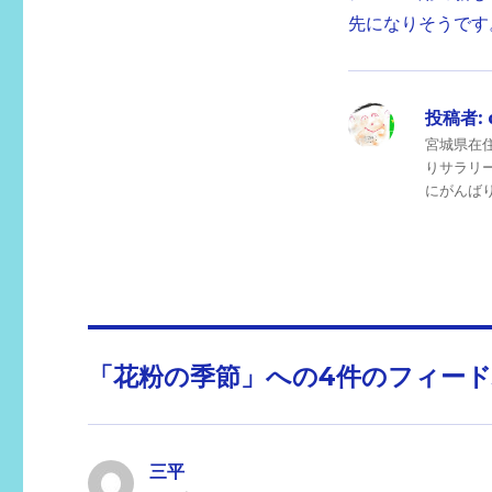
先になりそうです
投稿者:
宮城県在
りサラリ
にがんばりま
「花粉の季節」への4件のフィー
三平
よ