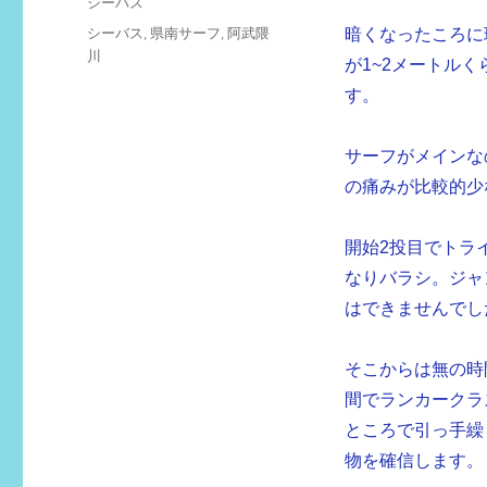
カ
シーバス
日:
テ
タ
シーバス
,
県南サーフ
,
阿武隈
暗くなったころに
ゴ
グ
川
が1~2メートル
リ
ー
す。
サーフがメインなの
の痛みが比較的少
開始2投目でトラ
なりバラシ。ジャ
はできませんでし
そこからは無の時
間でランカークラ
ところで引っ手繰
物を確信します。