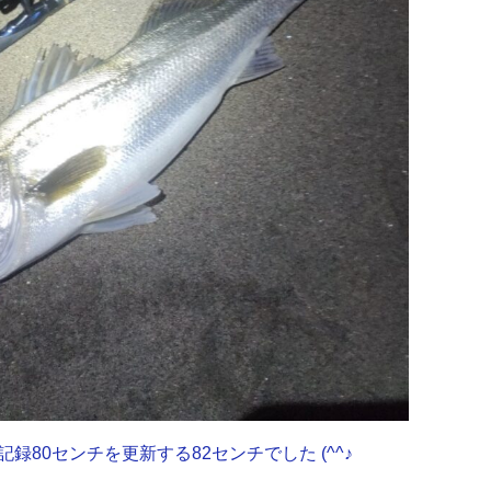
録80センチを更新する82センチでした (^^♪