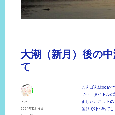
大潮（新月）後の中
て
こんばんはogaで
フへ。タイトルの
投
oga
ました。ネットの
稿
投
2024年12月4日
産卵で沖へ出てし
者
稿