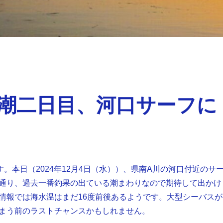
潮二日目、河口サーフに
す。本日（2024年12月4日（水））、県南A川の河口付近のサ
通り、過去一番釣果の出ている潮まわりなので期待して出かけ
情報では海水温はまだ16度前後あるようです。大型シーバスが
まう前のラストチャンスかもしれません。