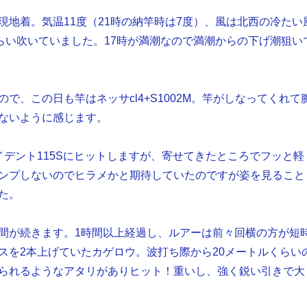
現地着。気温11度（21時の納竿時は7度）、風は北西の冷たい
くらい吹いていました。17時が満潮なので満潮からの下げ潮狙い
で、この日も竿はネッサcl4+S1002M。竿がしなってくれて
ないように感じます。
イデント115Sにヒットしますが、寄せてきたところでフッと軽
ンプしないのでヒラメかと期待していたのですが姿を見ること
た。
間が続きます。1時間以上経過し、ルアーは前々回横の方が短
スを2本上げていたカゲロウ。波打ち際から20メートルくらい
られるようなアタリがありヒット！重いし、強く鋭い引きで大