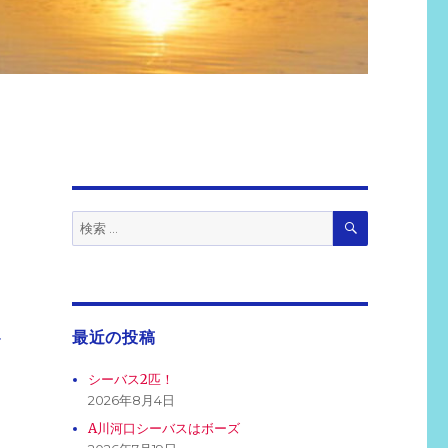
検
検
索
索:
最近の投稿
ー
シーバス2匹！
2026年8月4日
A川河口シーバスはボーズ