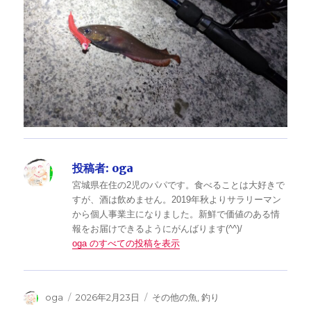
投稿者:
oga
宮城県在住の2児のパパです。食べることは大好きで
すが、酒は飲めません。2019年秋よりサラリーマン
から個人事業主になりました。新鮮で価値のある情
報をお届けできるようにがんばります(^^)/
oga のすべての投稿を表示
投
投
カ
oga
2026年2月23日
その他の魚
,
釣り