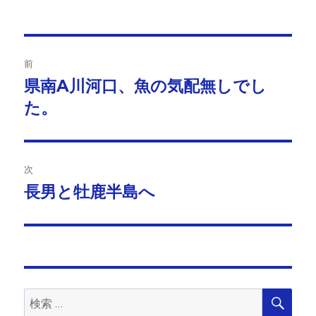
稿
稿
テ
者
日:
ゴ
リ
ー
投
前
稿
県南A川河口、魚の気配無しでし
前
の
た。
ナ
投
ビ
稿:
ゲ
次
長男と牡鹿半島へ
次
ー
の
シ
投
稿:
ョ
ン
検
検
索