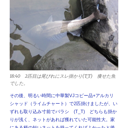
18:40 2匹目は尾びれにスレ掛かり(T_T) 痩せた魚
でした。
その後、明るい時間に中華製VJコピー品+アルカリ
シャッド（ライムチャート）で2匹掛けましたが、い
ずれも取り込み寸前でバラシ (T_T) どちらも掛か
りが浅く、ネットがあれば獲れていた可能性大。家
にある柄の短いネットを持ってくればよかったと後