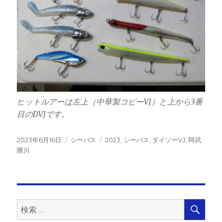
ヒットルアーは左上（中華製コピーVJ）と上から3番
目のDVJです。
投
カ
タ
2023年6月16日
シーバス
2023
,
シーバス
,
ダイソーVJ
,
阿武
稿
テ
グ
隈川
日:
ゴ
リ
ー
検
検
索
索: