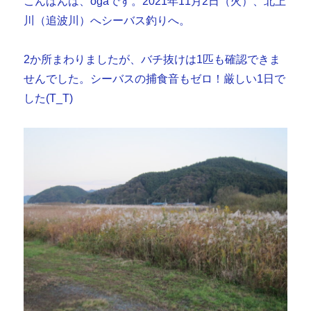
こんばんは、ogaです。2021年11月2日（火）、北上
川（追波川）へシーバス釣りへ。
2か所まわりましたが、バチ抜けは1匹も確認できま
せんでした。シーバスの捕食音もゼロ！厳しい1日で
した(T_T)