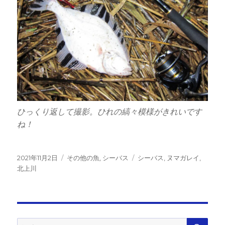
ひっくり返して撮影。ひれの縞々模様がきれいです
ね！
投
カ
タ
2021年11月2日
その他の魚
,
シーバス
シーバス
,
ヌマガレイ
,
稿
テ
グ
北上川
日:
ゴ
リ
ー
検
検