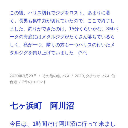
この後、ハリス切れでジグをロスト。あまりに暑
く、長男も集中力が切れていたので、ここで終了し
ました。釣りができたのは、15分くらいかな。3Ｍパ
ークの海底にはメタルジグがたくさん落ちているら
しく、私が一つ、隣りの方も一つハリスの付いたメ
タルジグを釣り上げていました (^-^;
投
カ
タ
2020年8月29日
その他の魚
,
バス
2020
,
タチウオ
,
バス
,
仙
稿
3
テ
グ
台港
2件のコメント
日:
Ｍ
ゴ
は
リ
人、
ー
七ヶ浜町 阿川沼
人、
人
で
今日は、1時間だけ阿川沼に行って来まし
し