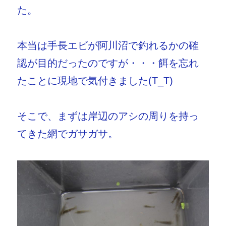
た！
た。
へ
の
本当は手長エビが阿川沼で釣れるかの確
認が目的だったのですが・・・餌を忘れ
たことに現地で気付きました(T_T)
そこで、まずは岸辺のアシの周りを持っ
てきた網でガサガサ。