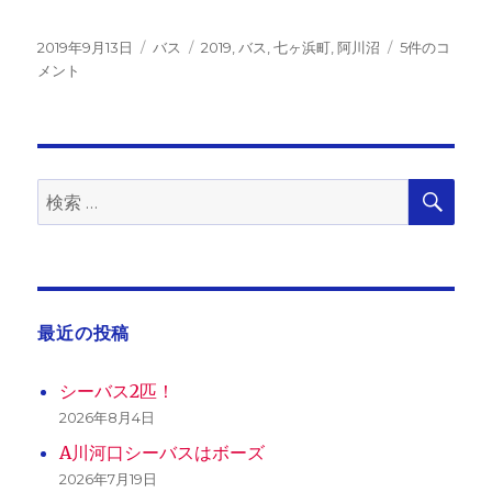
投
カ
タ
七
2019年9月13日
バス
2019
,
バス
,
七ヶ浜町
,
阿川沼
5件のコ
稿
テ
グ
ヶ
メント
日:
ゴ
浜
リ
町
ー
阿
川
沼
検
検
索
へ
索:
の
最近の投稿
シーバス2匹！
2026年8月4日
A川河口シーバスはボーズ
2026年7月19日