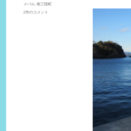
テ
タ
メバル
,
南三陸町
ゴ
グ
南
2件のコメント
リ
三
ー
陸
町
の
漁
港
へ
メ
バ
ル
釣
り
へ
へ
の