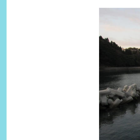
町
Ｎ
漁
港
か
ら
Ｋ
漁
港
へ
の