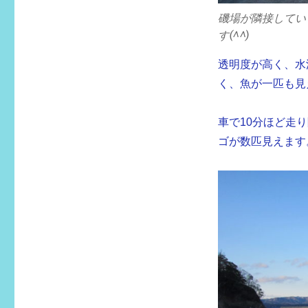
磯場が隣接してい
す(^^)
透明度が高く、水
く、魚が一匹も見
車で10分ほど走
ゴが数匹見えます