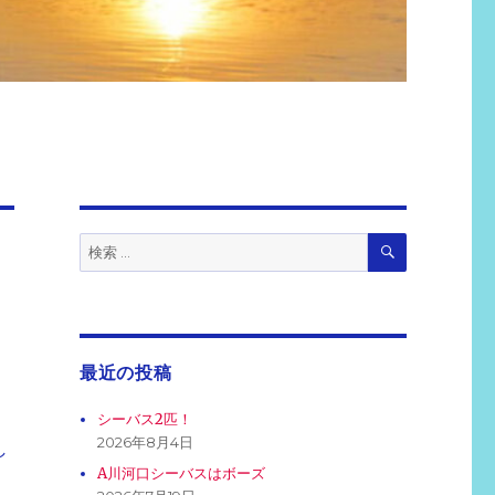
検
検
索
索:
最近の投稿
シーバス2匹！
2026年8月4日
し
A川河口シーバスはボーズ