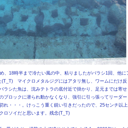
じめ、18時半まで冷たい風の中、粘りましたがバラシ1回、他に
た(T_T) マイクロメタルジグにはアタリ無し、ワームにだけ反
バラシた魚は、沈みテトラの底付近で掛かり、足元までは寄せ
のブロックに潜られ動かなくなり、強引に引っ張ってリーダー
切れ・・・。けっこう重く鋭い引きだったので、25センチ以上
ロソイだと思います。残念(T_T)