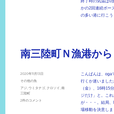
終了時の気温は0度
かの2回連続ボー
の多い港に行こうと
南三陸町Ｎ漁港から
投
2020年11月13日
こんばんは、og
稿
カ
その他の魚
行くか迷いましたが
日:
テ
タ
アジ
,
ウミタナゴ
,
クロソイ
,
南
（金）、16時1
ゴ
グ
三陸町
ジだけ」と。これ
リ
南
2件のコメント
ー
が・・・。結局、N
三
場移動を決意しま
陸