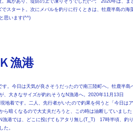
。風があり、堤防の上で凍りそうでした(^-^; 2020年は、ま
ズでスタート。次にメバルを釣りに行くときは、牡鹿半島の海
思います(^^)
Ｋ漁港
aです。今日は天気が良さそうだったので南三陸町へ。牡鹿半島
、大きなサイズが釣れそうなN漁港へ。2020年11月13日
5分現地着です。二人、先行者がいたので釣果を伺うと「今日は
から暗くなるので大丈夫だろうと、この時は油断していました
漁港では、どこに投げてもアタリ無し(T_T) 17時半頃、釣
した。