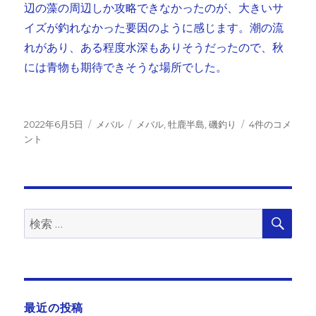
辺の藻の周辺しか攻略できなかったのが、大きいサ
イズが釣れなかった要因のように感じます。潮の流
れがあり、ある程度水深もありそうだったので、秋
には青物も期待できそうな場所でした。
投
カ
タ
牡
2022年6月5日
メバル
メバル
,
牡鹿半島
,
磯釣り
4件のコメ
稿
テ
グ
鹿
ント
日:
ゴ
半
リ
島
ー
ぐ
る
り
検
検
索
旅
索:
へ
の
最近の投稿