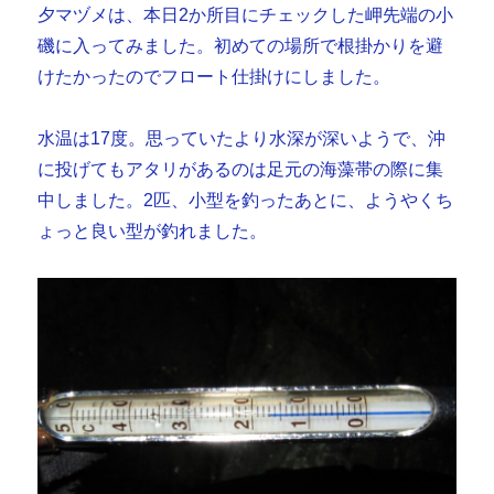
夕マヅメは、本日2か所目にチェックした岬先端の小
磯に入ってみました。初めての場所で根掛かりを避
けたかったのでフロート仕掛けにしました。
水温は17度。思っていたより水深が深いようで、沖
に投げてもアタリがあるのは足元の海藻帯の際に集
中しました。2匹、小型を釣ったあとに、ようやくち
ょっと良い型が釣れました。