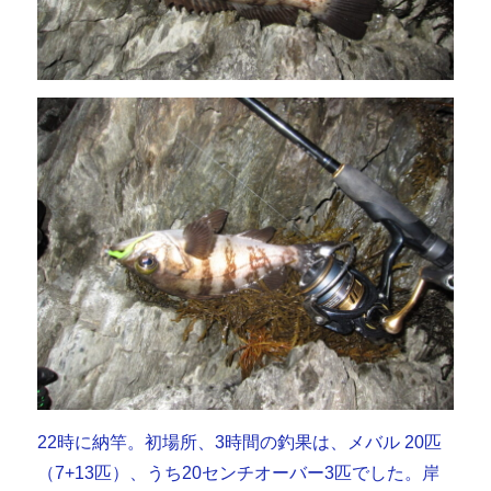
22時に納竿。初場所、3時間の釣果は、メバル 20匹
（7+13匹）、うち20センチオーバー3匹でした。岸