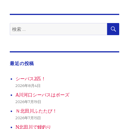
シ
稿:
ョ
検
検
索
ン
索:
最近の投稿
シーバス2匹！
2026年8月4日
A川河口シーバスはボーズ
2026年7月19日
Ｎ北田川ふたたび！
2026年7月15日
N北田川で鰻釣り