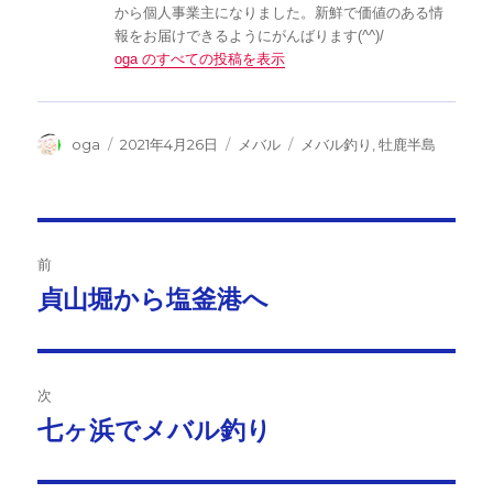
から個人事業主になりました。新鮮で価値のある情
報をお届けできるようにがんばります(^^)/
oga のすべての投稿を表示
投
投
カ
タ
oga
2021年4月26日
メバル
メバル釣り
,
牡鹿半島
稿
稿
テ
グ
者
日:
ゴ
リ
ー
投
前
稿
貞山堀から塩釜港へ
前
の
ナ
投
ビ
稿:
次
ゲ
七ヶ浜でメバル釣り
次
の
ー
投