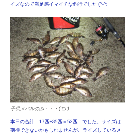
イズなので満足感イマイチな釣行でした (^-^;
子供メバルのみ・・・(T_T)
本日の合計 17匹+35匹＝52匹 でした。サイズは
期待できないかもしれませんが、ライズしているメ