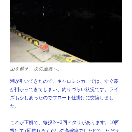
山を越え、次の漁港へ。
潮が引いてきたので、キャロシンカーでは、すぐ藻
が掛かってきてしまい、釣りづらい状況です。ライ
ズも少しあったのでフロート仕掛けに交換しまし
た。
これが正解で、毎投2〜3回アタリがあります。10回
投げて7回釣れるくらいの高確率でした(^^) ただサ