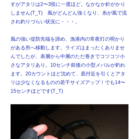
すがアタリは2〜3投に一度ほど。なかなか針がかり
しません(T_T) 風がどんどん強くなり、糸が風で流
され釣りづらい状況に・・・。
風の強い堤防先端を諦め、漁港内の常夜灯の明かり
がある所へ移動します。ライズはまったくありませ
んでしたが、表層から中層のただ巻きでコツコツ小
さなアタリあり。10センチ前後の小型メバルが釣れ
ます。20カウントほど沈めて、底付近を引くとアタ
リは少なくなるものの若干サイズアップ！でも14〜
15センチほどです(T_T)