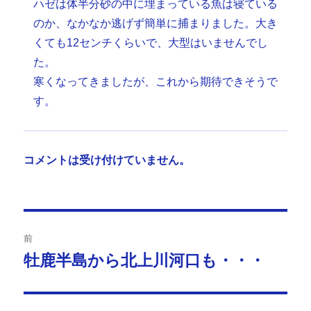
ハゼは体半分砂の中に埋まっている魚は寝ている
のか、なかなか逃げず簡単に捕まりました。大き
くても12センチくらいで、大型はいませんでし
た。
寒くなってきましたが、これから期待できそうで
す。
コメントは受け付けていません。
投
前
稿
牡鹿半島から北上川河口も・・・
前
の
ナ
投