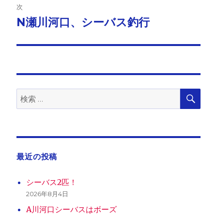
ビ
稿:
次
ゲ
N瀬川河口、シーバス釣行
次
の
ー
投
シ
稿:
ョ
検
検
索
ン
索:
最近の投稿
シーバス2匹！
2026年8月4日
A川河口シーバスはボーズ