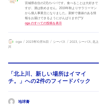
宮城県在住の2児のパパです。食べることは大好きで
すが、酒は飲めません。2019年秋よりサラリーマン
から個人事業主になりました。新鮮で価値のある情
報をお届けできるようにがんばります(^^)/
oga のすべての投稿を表示
投
投
カ
タ
oga
2023年10月14日
シーバス
2023
,
シーバス
,
北上
稿
稿
テ
グ
川
者
日:
ゴ
リ
ー
「北上川、新しい場所はイマイ
チ。」への2件のフィードバック
地球膏
よ