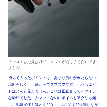
キャストした先は浅め。シジミがたくさん付いてき
ました。
初めて入ったポイントは、あまり流れが当たらない
場所らしく、川底が泥でズブズブです。ハゼもエビ
もほとんど見えません。これは正直言ってイマイチ
な場所でした。夕マヅメなのにボイルもアタリも無
し。地形変化もほとんどなく、1時間ほど移動しなが