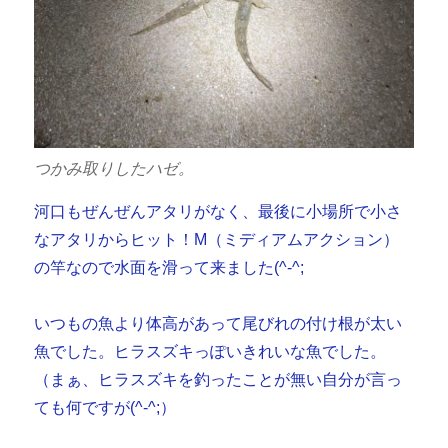
つかみ取りしたハゼ。
河口もぜんぜんアタリがなく、最後に小場所で小さ
なアタリからヒット！M（ミディアムアクション）
の竿なので水面を滑って来ました(^-^;
いつもの魚より体高があって尾びれの付け根が太い
魚でした。ヒラスズキっぽいきれいな魚でした。
（まぁ、ヒラスズキを釣ったことが無い自分が言っ
ても何ですが(^-^;）