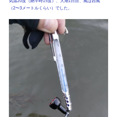
気温20度（納竿時15度）、大潮1日目、風は西風
（2〜3メートルくらい）でした。