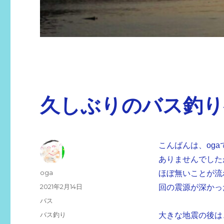
久しぶりのバス釣り
こんばんは、og
ありませんでした
投
oga
ほぼ無いことが流
稿
投
2021年2月14日
回の震源が深かっ
者
稿
カ
バス
日:
テ
タ
バス釣り
大きな地震の後は
ゴ