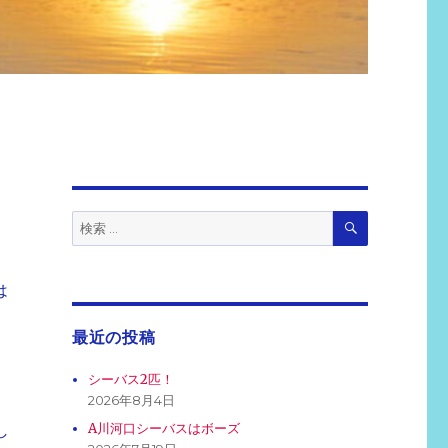
検
検
索
索:
は
最近の投稿
シーバス2匹！
2026年8月4日
A川河口シーバスはボーズ
し