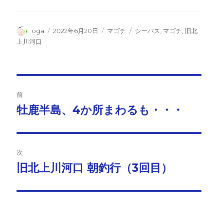
投
投
カ
タ
oga
2022年6月20日
マゴチ
シーバス
,
マゴチ
,
旧北
稿
稿
テ
グ
上川河口
者
日:
ゴ
リ
ー
投
前
稿
牡鹿半島、4か所まわるも・・・
前
の
ナ
投
ビ
稿:
次
ゲ
旧北上川河口 朝釣行（3回目）
次
の
ー
投
シ
稿: