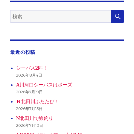
ョ
検
検
索
ン
索:
最近の投稿
シーバス2匹！
2026年8月4日
A川河口シーバスはボーズ
2026年7月19日
Ｎ北田川ふたたび！
2026年7月15日
N北田川で鰻釣り
2026年7月10日