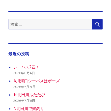
日:
ゴ
リ
ー
検
検
索
索:
最近の投稿
シーバス2匹！
2026年8月4日
A川河口シーバスはボーズ
2026年7月19日
Ｎ北田川ふたたび！
2026年7月15日
N北田川で鰻釣り