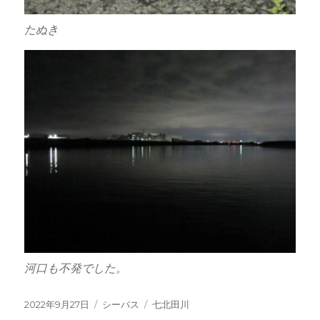
たぬき
河口も不発でした。
投
カ
タ
2022年9月27日
シーバス
七北田川
稿
テ
グ