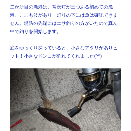
二か所目の漁港は、常夜灯が三つある初めての漁
港。ここも波があり、灯りの下には魚は確認できま
せん。堤防の先端にはエサ釣りの方がいたので真ん
中で釣りを開始します。
底をゆっくり探っていると、小さなアタリがありヒ
ット！小さなドンコが釣れてくれました(^^)