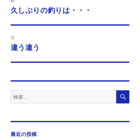
前
稿
久しぶりの釣りは・・・
前
の
ナ
投
ビ
稿:
次
ゲ
違う違う
次
の
ー
投
シ
稿:
ョ
検
検
索
ン
索:
最近の投稿