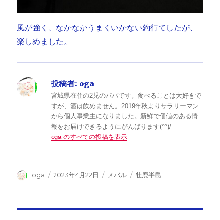
風が強く、なかなかうまくいかない釣行でしたが、
楽しめました。
投稿者:
oga
宮城県在住の2児のパパです。食べることは大好きで
すが、酒は飲めません。2019年秋よりサラリーマン
から個人事業主になりました。新鮮で価値のある情
報をお届けできるようにがんばります(^^)/
oga のすべての投稿を表示
投
投
カ
タ
oga
2023年4月22日
メバル
牡鹿半島
稿
稿
テ
グ
者
日:
ゴ
リ
ー