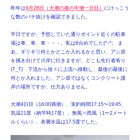
昨年は
9月28日（大潮の後の中潮一日目）
にけっこう
な数のバチ抜けを確認できました。
平日ですが、予想していた通りポイント近くの駐車
場は車、車、車・・・。私は8台めでした(^-^; ま
あ、ギリギリ何とかどこか入れるかと思い、アシ原
を掻き分けて川岸に行きますが、どこも先行者有り
(T_T) 下流から徐々に上流へ移動し、最後の最後に
何とか入れました。アシ原ではなくコンクリート護
岸の場所ですが、仕方ありません。
大潮4日目（16:00満潮）、実釣時間17:15〜19:45、
気温21度（納竿時17度）、無風⇒西風（1〜2メート
ルくらい）、表層水温は17.5度でした。