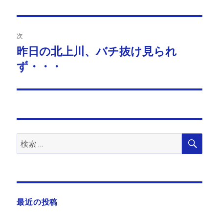
の
ナ
投
ビ
稿:
次
ゲ
昨日の北上川、バチ抜け見られ
次
の
ず・・・
ー
投
シ
稿:
ョ
ン
検
検
索
索:
最近の投稿