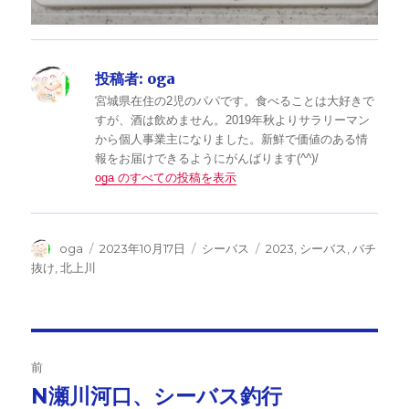
投稿者:
oga
宮城県在住の2児のパパです。食べることは大好きで
すが、酒は飲めません。2019年秋よりサラリーマン
から個人事業主になりました。新鮮で価値のある情
報をお届けできるようにがんばります(^^)/
oga のすべての投稿を表示
投
投
カ
タ
oga
2023年10月17日
シーバス
2023
,
シーバス
,
バチ
稿
稿
テ
グ
抜け
,
北上川
者
日:
ゴ
リ
ー
投
前
稿
N瀬川河口、シーバス釣行
前