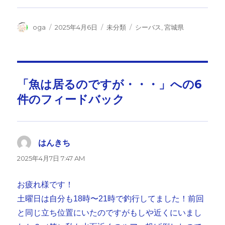
投
投
カ
タ
oga
2025年4月6日
未分類
シーバス
,
宮城県
稿
稿
テ
グ
者
日:
ゴ
リ
ー
「魚は居るのですが・・・」への6
件のフィードバック
はんきち
よ
り:
2025年4月7日 7:47 AM
お疲れ様です！
土曜日は自分も18時〜21時で釣行してました！前回
と同じ立ち位置にいたのですがもしや近くにいまし