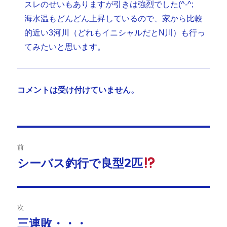
スレのせいもありますが引きは強烈でした(^-^;
海水温もどんどん上昇しているので、家から比較
的近い3河川（どれもイニシャルだとN川）も行っ
てみたいと思います。
コメントは受け付けていません。
投
前
稿
シーバス釣行で良型2匹
前
の
ナ
投
ビ
稿:
次
ゲ
三連敗・・・
次