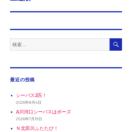
の
ー
投
シ
稿:
ョ
検
検
索
ン
索:
最近の投稿
シーバス2匹！
2026年8月4日
A川河口シーバスはボーズ
2026年7月19日
Ｎ北田川ふたたび！