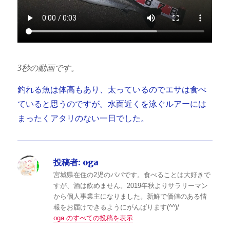
3秒の動画です。
釣れる魚は体高もあり、太っているのでエサは食べ
ていると思うのですが。水面近くを泳ぐルアーには
まったくアタリのない一日でした。
投稿者:
oga
宮城県在住の2児のパパです。食べることは大好きで
すが、酒は飲めません。2019年秋よりサラリーマン
から個人事業主になりました。新鮮で価値のある情
報をお届けできるようにがんばります(^^)/
oga のすべての投稿を表示