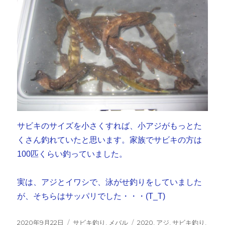
サビキのサイズを小さくすれば、小アジがもっとた
くさん釣れていたと思います。家族でサビキの方は
100匹くらい釣っていました。
実は、アジとイワシで、泳がせ釣りをしていました
が、そちらはサッパリでした・・・(T_T)
投
カ
タ
2020年9月22日
サビキ釣り
,
メバル
2020
,
アジ
,
サビキ釣り
,