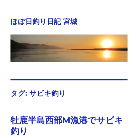
ほぼ日釣り日記 宮城
タグ:
サビキ釣り
牡鹿半島西部M漁港でサビキ
釣り