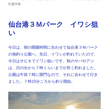
稿
テ
グ
牡鹿半島
日:
ゴ
リ
ー
仙台港３Ｍパーク イワシ狙
い
今日は、朝の開園時間に合わせて仙台港３Ｍパーク
の海釣り公園へ。先日、イワシが釣れていたので、
今日はサビキでイワシ狙いです。秋のサバやアジ
は、日の出から７時くらいまでが良く釣れました。
公園は午前７時に開門なので、それに合わせて行き
ました。７時15分ころから釣り開始。