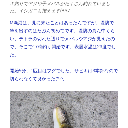
キ釣りでアジや子メバルがたくさん釣れていまし
た。イシガニも掬えます(^^♪
M漁港は、見に来たことはあったんですが、堤防で
竿を出すのはたぶん初めてです。堤防の真ん中くら
い、テトラの切れた辺りでメバルやアジが見えたの
で、そこで17時釣り開始です。表層水温は23度でし
た。
開始5分、1匹目はフグでした。サビキは3本針なので
切られなくて良かった(^-^;