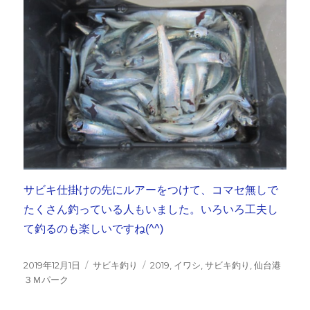
サビキ仕掛けの先にルアーをつけて、コマセ無しで
たくさん釣っている人もいました。いろいろ工夫し
て釣るのも楽しいですね(^^)
投
カ
タ
2019年12月1日
サビキ釣り
2019
,
イワシ
,
サビキ釣り
,
仙台港
稿
テ
グ
３Ｍパーク
日:
ゴ
リ