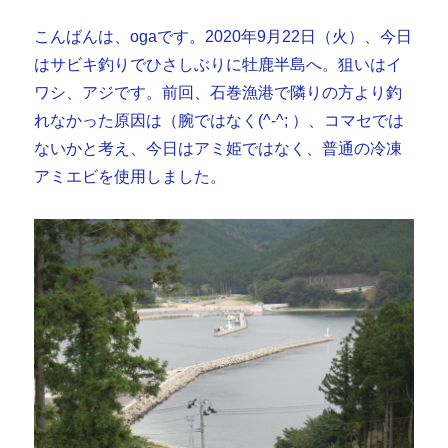
こんばんは、ogaです。2020年9月22日（火）、今日
はサビキ釣りでひさしぶりに牡鹿半島へ。狙いはイ
ワシ、アジです。前回、石巻漁港で隣りの方より釣
れなかった原因は（腕ではなく(^-^; ）、コマセでは
ないかと考え、今日はアミ姫ではなく、普通の冷凍
アミエビを使用しました。