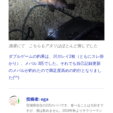
漁港にて こちらもアタリはほとんど無しでした
ダブルゲームの釣果は、川ガレイ2枚（ともにスレ掛
かり）、メバル 3匹でした。それでも自己記録更新
のメバルが釣れたので満足度高めの釣行となりまし
た(^^)
投稿者:
oga
宮城県在住の2児のパパです。食べることは大好きで
すが、酒は飲めません。2019年秋よりサラリーマン