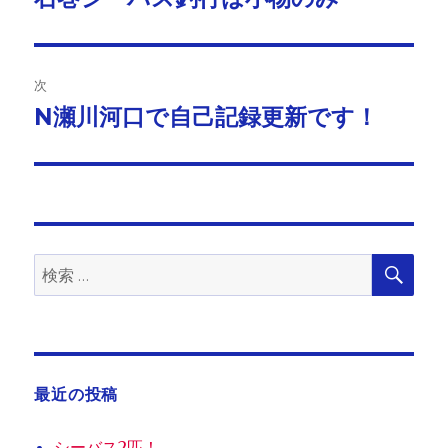
の
ナ
投
ビ
稿:
次
ゲ
N瀬川河口で自己記録更新です！
次
の
ー
投
シ
稿:
ョ
検
検
索
ン
索:
最近の投稿
シーバス2匹！