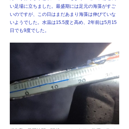
い足場に立ちました。最盛期には足元の海藻がすご
いのですが、この日はまだあまり海藻は伸びていな
いようでした。水温は15.5度と高め、2年前は5月15
日でも9度でした。