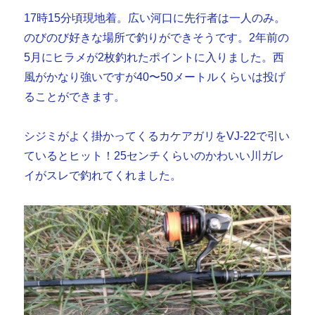
17時15分頃現地着。広い河口に先行者は一人のみ。
のびのび好きな場所で釣りができそうです。2年前の
5月にヒラメが2枚釣れたポイントに入りました。西
風がかなり強いですが40〜50メートルくらいは投げ
ることができます。
シジミがよく掛かってくるカケアガリをVJ-22で引い
ているとヒット！25センチくらいのかわいい川ガレ
イがスレで釣れてくれました。