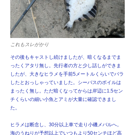
これもスレがかり
その後もキャストし続けましたが、暗くなるまでま
ったくアタリ無し。先行者の方と少し話しができま
したが、大きなヒラメを手前5メートルくらいでバラ
したとおっしゃっていました。シーバスのボイルは
まったく無し。ただ暗くなってからは岸辺に1.5セン
チくらいの細い小魚とアミが大量に確認できまし
た。
ヒラメは断念し、30分以上車で走り小磯メバルへ。
海のうねりが予想以上でいつもより50センチほど高