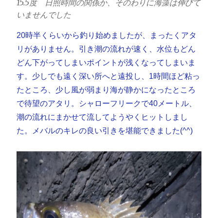
15.5度 日照時間の関係か、そのわりに海藻は伸びて
いませんでした
20時半くらいから釣り始めましたが、まったくアタ
リがありません。引き潮の流れが速く、水位もどん
どん下がってしまいポイントが浅くなってしまいま
す。少しでも遠く深い所へと遠投し、1時間ほど粘っ
たところ、少し風が弱まり海が静かになったところ
で待望のアタリ。シャローフリークで40メートル、
潮の流れにまかせて流してようやくヒットしまし
た。メバルのキレの良い引きを堪能できました(^^)