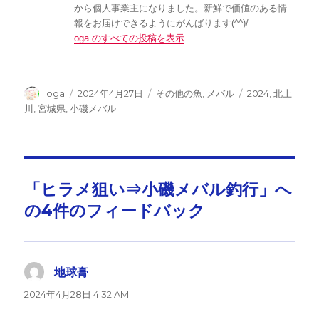
から個人事業主になりました。新鮮で価値のある情
報をお届けできるようにがんばります(^^)/
oga のすべての投稿を表示
投
投
カ
タ
oga
2024年4月27日
その他の魚
,
メバル
2024
,
北上
稿
稿
テ
グ
川
,
宮城県
,
小磯メバル
者
日:
ゴ
リ
ー
「ヒラメ狙い⇒小磯メバル釣行」へ
の4件のフィードバック
地球膏
よ
り:
2024年4月28日 4:32 AM