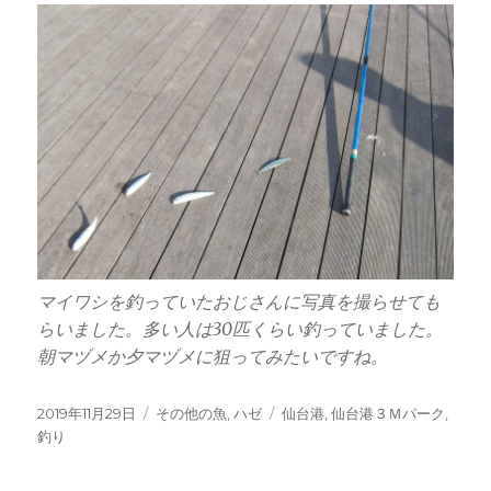
マイワシを釣っていたおじさんに写真を撮らせても
らいました。多い人は30匹くらい釣っていました。
朝マヅメか夕マヅメに狙ってみたいですね。
投
カ
タ
2019年11月29日
その他の魚
,
ハゼ
仙台港
,
仙台港３Ｍパーク
,
稿
テ
グ
釣り
日:
ゴ
リ