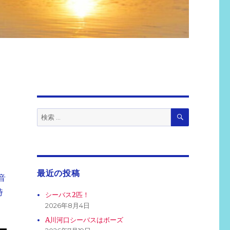
検
検
索
索:
最近の投稿
音
時
シーバス2匹！
2026年8月4日
A川河口シーバスはボーズ