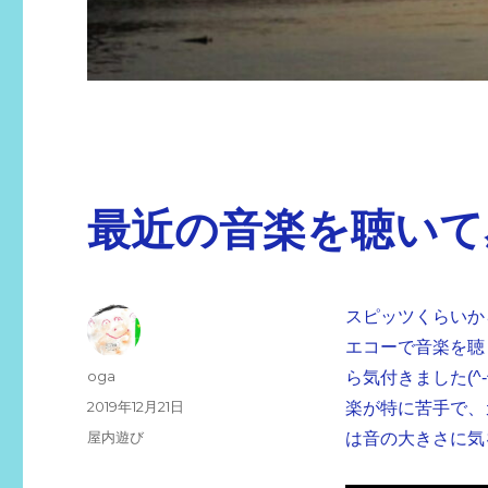
最近の音楽を聴いて
スピッツくらいか
エコーで音楽を聴
投
oga
ら気付きました(
稿
投
2019年12月21日
楽が特に苦手で、カ
者
稿
カ
屋内遊び
は音の大きさに気
日:
テ
ゴ